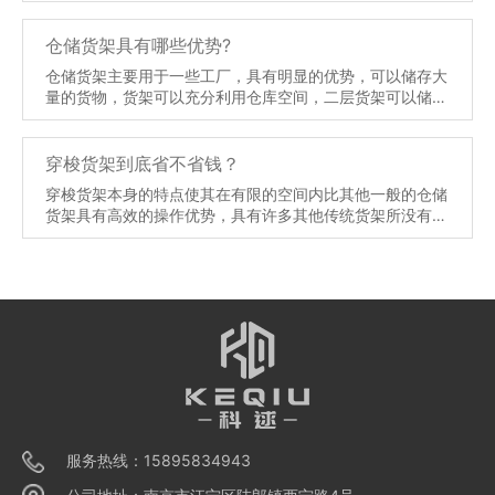
能与生产线在一起，这样就会产生较多的灰尘，我们要定时
的去清洁货架，才能保证仓储货架的美观和延长货架的使用
仓储货架具有哪些优势?
寿命。
【详情】
仓储货架主要用于一些工厂，具有明显的优势，可以储存大
量的货物，货架可以充分利用仓库空间，二层货架可以储存
更多的物品，不会浪费仓库空间，也可以合理规划，有利于
以后直接使用。那么，货架还有什么优点呢？
【详情】
穿梭货架到底省不省钱？
穿梭货架本身的特点使其在有限的空间内比其他一般的仓储
货架具有高效的操作优势，具有许多其他传统货架所没有的
特点。为了节约土地成本，中小企业往往需要在有限的空间
内提高库容和运行效率，因此只能在存储设备上寻求转机。
然后有人会说，与其他货架形式相比，穿梭货架系统的成本
相对较低，但与增加土地和增加设备相比，这种成本优势是
显而易见的。
【详情】
服务热线：15895834943