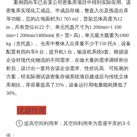
案例四向车已在某公司密集库项目中得到实际应用。该
密集库实现化工成品、半成品存储，整盘入出及拣选出库
等功能，总的占地面积为1 765 m2，货架总体高度为12
m，共有货位4122 个。单元托盘尺寸为1 200mm×1 100
mm×1 200mm/1400mm( 长× 宽× 高)，单元最大载重为1000
kg（含托盘）。仓库中整体入出库量不少于150 托/h，设备
配置有四向车8 台，提升机3 台，输送机系统6套。根据该
企业对现代化物流的不同需求，在做大量的需求调研和分
析后，设计出一套符合该企业需求、性价比高、可拓展的
方案，经实际测试该密集存储系统项目建成后与传统立体
库相比，库容量提高了35%，设备运行用电量能耗降低了
30%。
优越性能
① 提高空间利用率：其空间利用率为普通平库的3-5
倍；