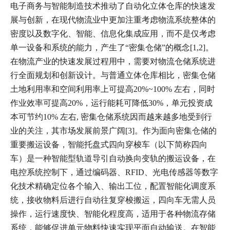
电子商务与智能制造技术推动了自动化立体仓库的快速发
展与创新，在现代物流业中更加注重考虑物流系统整体的
密度以及数字化、智能、信息化集成应用，而不是仅考虑
单一设备和系统的能力，产生了“密集仓储”的概念[1,2]。
在物流产业的快速发展过程用中，需要对物流仓储系统进
行全面规划和创新设计。与普通立体仓库相比，密集仓储
土地利用率和空间利用率上可提高20%~100% 左右，同时
作业效率可提高20%，运行能耗可降低30%，单元投资成
本可节约10% 左右, 密集仓储系统因而越来越多地受到行
业的关注，其市场发展前景广阔[3]。
作为面向密集仓储的
重要搬运设备，智能托盘式四向穿梭车（以下简称四向
车）是一种智能型轨道导引自动换向变轨的搬运设备，在
电控系统控制下，通过编码器、RFID、光电传感器等数字
化技术精确定位各个输入、输出工位，配置智能化调度系
统，接收物料后进行自动往复穿梭搬运，四向车无需人员
操作，运行速度快、智能化程度高，适用于各种物流存储
系统，能够促进单元物料快速实现平面自动输送。在智能