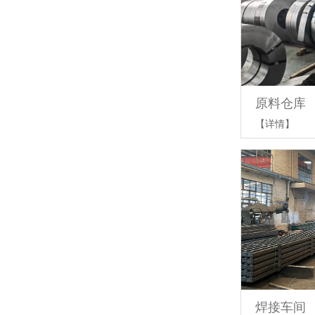
原料仓库
【详情】
焊接车间