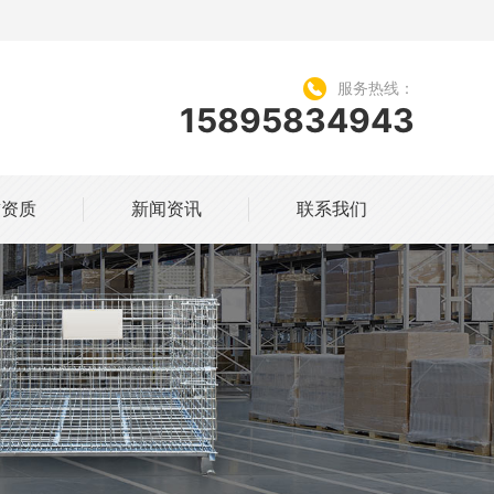
服务热线：
15895834943
誉资质
新闻资讯
联系我们