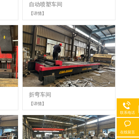
自动喷塑车间
【详情】
折弯车间
【详情】
联系电话
在线留言